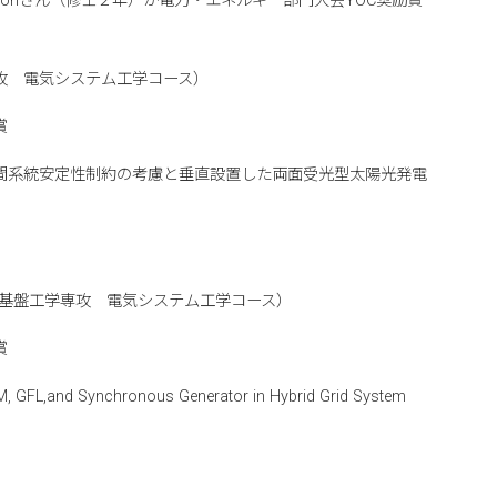
e Sunjohさん（修士２年）が電力・エネルギー部門大会YOC奨励賞
攻 電気システム工学コース）
賞
間系統安定性制約の考慮と垂直設置した両面受光型太陽光発電
 （安全社会基盤工学専攻 電気システム工学コース）
賞
FL,and Synchronous Generator in Hybrid Grid System