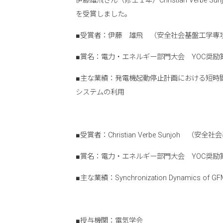
伊藤雄飛さん（修士１年）Christian Verb
を受賞しました。
■受賞者：伊藤 雄飛 （安全社会基盤工学専
■賞名：電力・エネルギー部門大会 YOC奨励
■主な業績：発電機起動停止計画における短時
システムの利用
■受賞者：Christian Verbe Sunjoh
■賞名：電力・エネルギー部門大会 YOC奨励
■主な業績：Synchronization Dynamics of GFM, G
■授与機関：電気学会