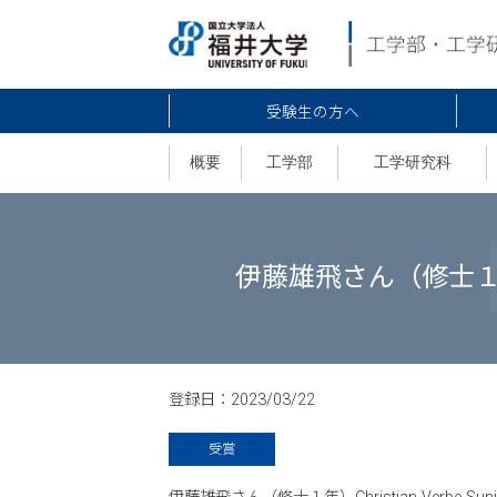
受験生の方へ
概要
工学部
工学研究科
伊藤雄飛さん（修士１年）
登録日：
2023/03/22
受賞