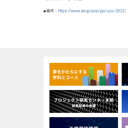
■備考：
https://www.iee.jp/pes/ypc-yoc-2022/