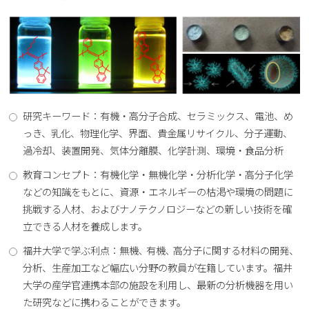
研究キーワード：有機・高分子合成、セラミックス、電池、め
っき、乳化、物理化学、界面、貴金属リサイクル、分子運動、
過冷却、装置開発、気体分離膜、化学計測、環境・食品分析
教育コンセプト：有機化学・無機化学・分析化学・高分子化学
などの知識をもとに、資源・エネルギーの枯渇や環境の問題に
挑戦する人材、およびナノテクノロジーなどの新しい技術を確
立できる人材を養成します。
福井大学で学ぶ利点：無機､ 有機､ 高分子に関する材料の開発、
分析、生産加工など幅広い分野の教員が在籍しています。福井
大学の産学官連携本部の施設を利用し、最新の分析機器を用い
た研究などに携わることができます。