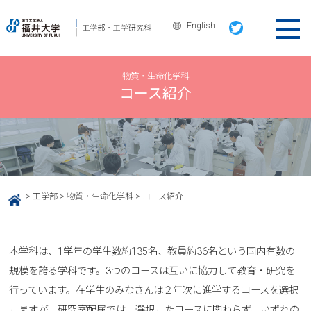
English
物質・生命化学科
コース紹介
>
工学部
>
物質・生命化学科
>
コース紹介
HOME
本学科は、1学年の学生数約135名、教員約36名という国内有数の
規模を誇る学科です。3つのコースは互いに協力して教育・研究を
行っています。在学生のみなさんは２年次に進学するコースを選択
しますが、研究室配属では、選択したコースに関わらず、いずれの