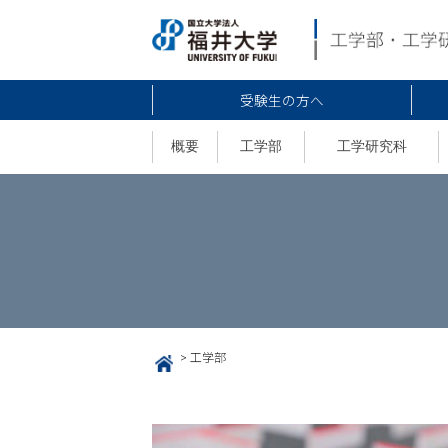
受験生の方へ
概要
工学部
工学研究科
>
工学部
HOME