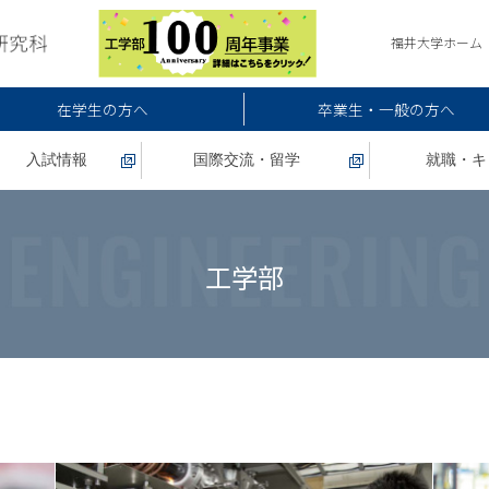
福井大学ホーム
在学生の方へ
卒業生・一般の方へ
入試情報
国際交流・留学
就職・キ
工学部