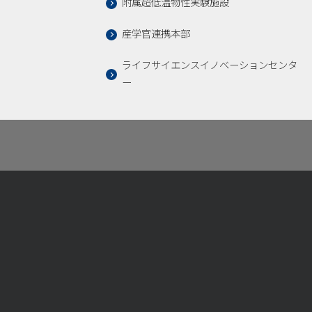
附属超低温物性実験施設
産学官連携本部
ライフサイエンスイノベーションセンタ
ー