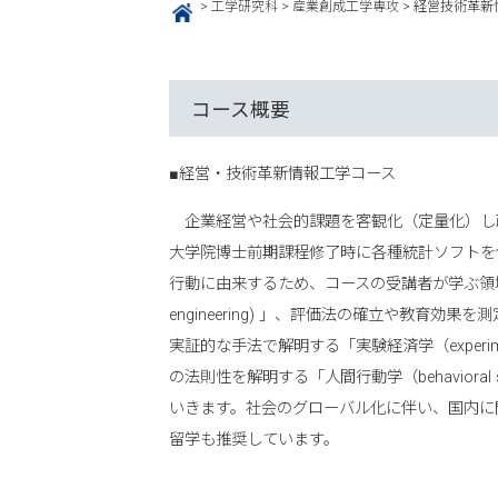
>
工学研究科
>
産業創成工学専攻
>
経営技術革新
HOME
コース概要
■経営・技術革新情報工学コース
企業経営や社会的課題を客観化（定量化）し
大学院博士前期課程修了時に各種統計ソフトを
行動に由来するため、コースの受講者が学ぶ領域は、
engineering) 」、評価法の確立や教育効果を測定
実証的な手法で解明する「実験経済学（experim
の法則性を解明する「人間行動学（behaviora
いきます。社会のグローバル化に伴い、国内に
留学も推奨しています。