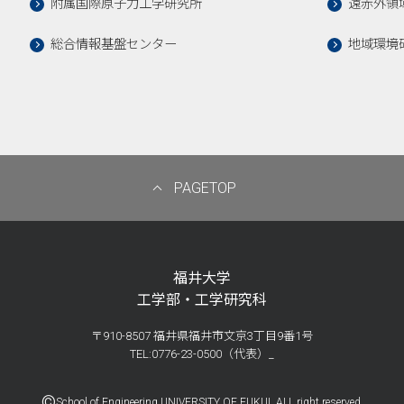
附属国際原子力工学研究所
遠赤外領
総合情報基盤センター
地域環境
PAGETOP
福井大学
工学部・工学研究科
〒910-8507 福井県福井市文京3丁目9番1号
TEL:0776-23-0500（代表）_
©
School of Engineering UNIVERSITY OF FUKUI. ALL right reserved.