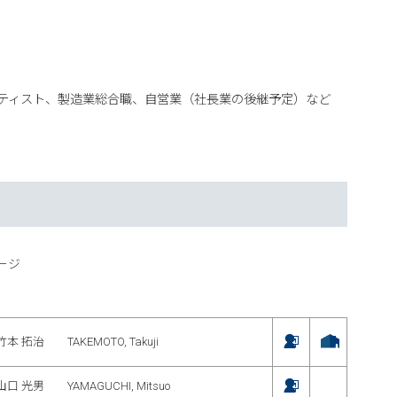
ティスト、製造業総合職、自営業（社長業の後継予定）など
ージ
竹本 拓治 TAKEMOTO, Takuji
山口 光男 YAMAGUCHI, Mitsuo