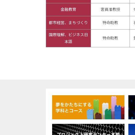
金融教育
客員准教授
都市経営、まちづくり
特命助教
国際理解、ビジネス日
特命助教
本語