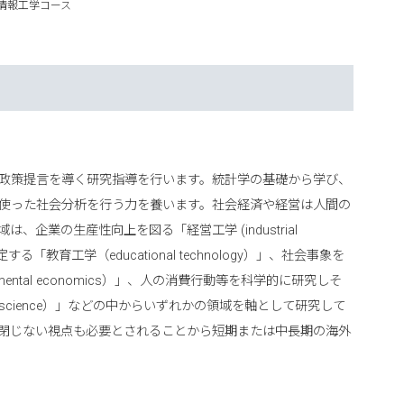
情報工学コース
政策提言を導く研究指導を行います。統計学の基礎から学び、
使った社会分析を行う力を養います。社会経済や経営は人間の
企業の生産性向上を図る「経営工学 (industrial
する「教育工学（educational technology）」、社会事象を
ental economics）」、人の消費行動等を科学的に研究しそ
l science）」などの中からいずれかの領域を軸として研究して
閉じない視点も必要とされることから短期または中長期の海外