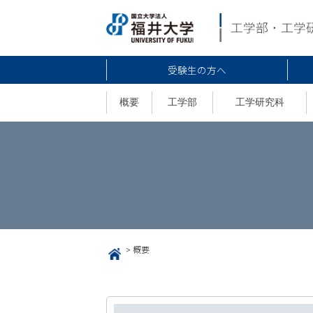
受験生の方へ
概要
工学部
工学研究科
>
概要
HOME