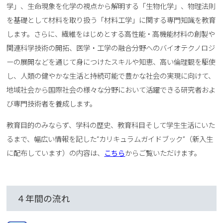
学」、生命現象を化学の視点から解明する「生物化学」、物理法則
を基礎として材料を取り扱う「材料工学」に関する専門知識を教育
します。さらに、繊維をはじめとする高性能・高機能材料の創製や
関連科学技術の開拓、医学・工学の融合分野へのバイオテクノロジ
ーの展開などを通じて身につけたスキルや知恵、高い倫理観を駆使
し、人類の健やかな生活と持続可能で豊かな社会の実現に向けて、
地域社会から国際社会の様々な分野において活躍できる研究者およ
び専門技術者を養成します。
教育目的のみならず、学科の歴史、教育科目そして学生生活にいた
るまで、幅広い情報を記した“カリキュラムガイドブック”（新入生
に配布しています）の内容は、
こちら
からご覧いただけます。
４年間の流れ