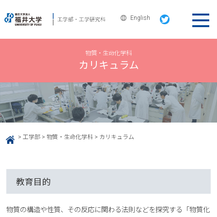
English
物質・生命化学科
カリキュラム
>
工学部
>
物質・生命化学科
>
カリキュラム
HOME
教育目的
物質の構造や性質、その反応に関わる法則などを探究する「物質化