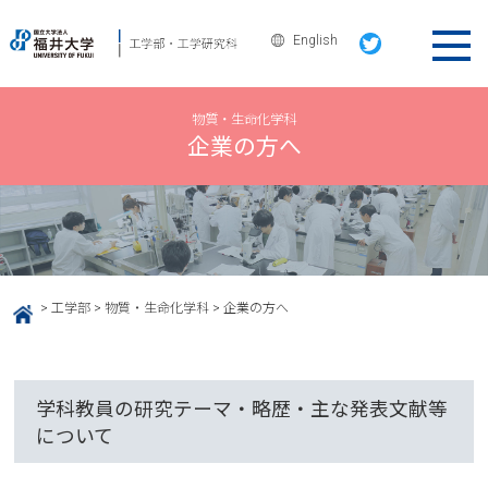
English
物質・生命化学科
企業の方へ
>
工学部
>
物質・生命化学科
>
企業の方へ
HOME
学科教員の研究テーマ・略歴・主な発表文献等
について