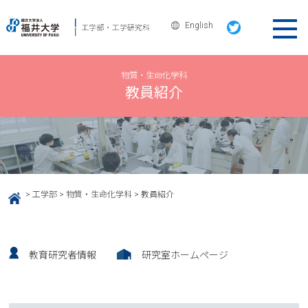
English
物質・生命化学科
教員紹介
>
工学部
>
物質・生命化学科
>
教員紹介
HOME
教育研究者情報
研究室ホームページ