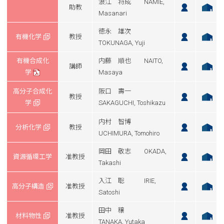
浪江 将成 NAMIE,
助教
Masanari
徳永 雄次
有機化学
教授
TOKUNAGA, Yuji
有機合成化
内藤 順也 NAITO,
講師
学
Masaya
高分子合成化
阪口 壽一
教授
学
SAKAGUCHI, Toshikazu
内村 智博
分析化学
教授
UCHIMURA, Tomohiro
岡田 敬志 OKADA,
資源循環工学
准教授
Takashi
入江 聡 IRIE,
高分子構造
准教授
Satoshi
田中 穣
材料物性
准教授
TANAKA, Yutaka