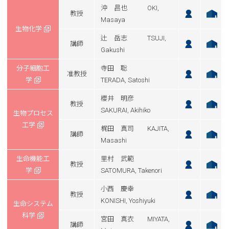
沖 昌也 OKI,
教授
Masaya
生物化学
辻 岳志 TSUJI,
講師
Gakushi
分子細胞工
寺田 聡
准教授
学
TERADA, Satoshi
櫻井 明彦
教授
SAKURAI, Akihiko
生物プロセス
工学
梶田 真司 KAJITA,
講師
Masashi
生命機能工
里村 武範
教授
学
SATOMURA, Takenori
小西 慶幸
教授
KONISHI, Yoshiyuki
生命システム
科学
宮田 真衣 MIYATA,
講師