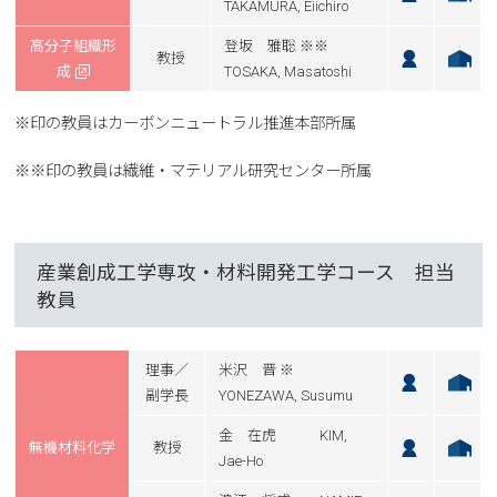
TAKAMURA, Eiichiro
高分子組織形
登坂 雅聡 ※※
教授
成
TOSAKA, Masatoshi
※印の教員はカーボンニュートラル推進本部所属
※※印の教員は繊維・マテリアル研究センター所属
産業創成工学専攻・材料開発工学コース 担当
教員
理事／
米沢 晋 ※
副学長
YONEZAWA, Susumu
金 在虎 KIM,
無機材料化学
教授
Jae-Ho