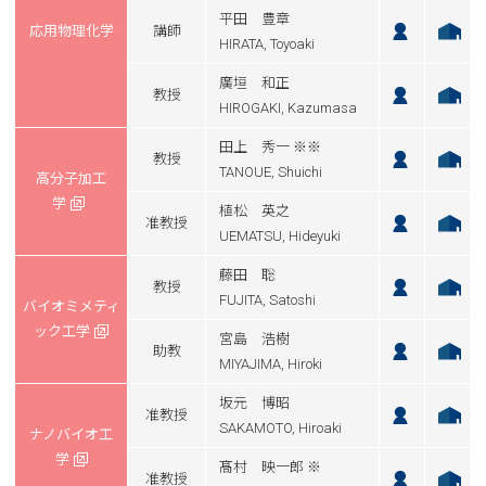
平田 豊章
応用物理化学
講師
HIRATA, Toyoaki
廣垣 和正
教授
HIROGAKI, Kazumasa
田上 秀一 ※※
教授
TANOUE, Shuichi
高分子加工
学
植松 英之
准教授
UEMATSU, Hideyuki
藤田 聡
教授
FUJITA, Satoshi
バイオミメティ
ック工学
宮島 浩樹
助教
MIYAJIMA, Hiroki
坂元 博昭
准教授
SAKAMOTO, Hiroaki
ナノバイオ工
学
髙村 映一郎 ※
准教授