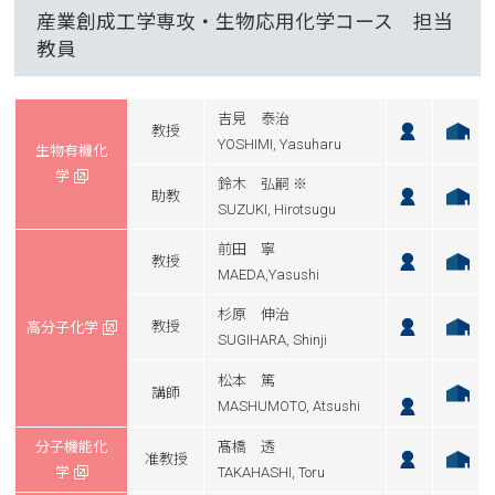
産業創成工学専攻・生物応用化学コース 担当
教員
吉見 泰治
教授
YOSHIMI, Yasuharu
生物有機化
学
鈴木 弘嗣 ※
助教
SUZUKI, Hirotsugu
前田 寧
教授
MAEDA,Yasushi
杉原 伸治
教授
高分子化学
SUGIHARA, Shinji
松本 篤
講師
MASHUMOTO, Atsushi
分子機能化
髙橋 透
准教授
学
TAKAHASHI, Toru