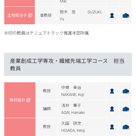
Mai
鈴木 悠 SUZUKI,
生物高分子
准教授
Yu
※印の教員はテニュアトラック推進本部所属
産業創成工学専攻・繊維先端工学コース 担当
教員
中根 幸治
教授
NAKANE, Koji
素材設計
浅井 華子
講師
ASAI, Hanako
久田 研次
教授
HISADA, Kenji