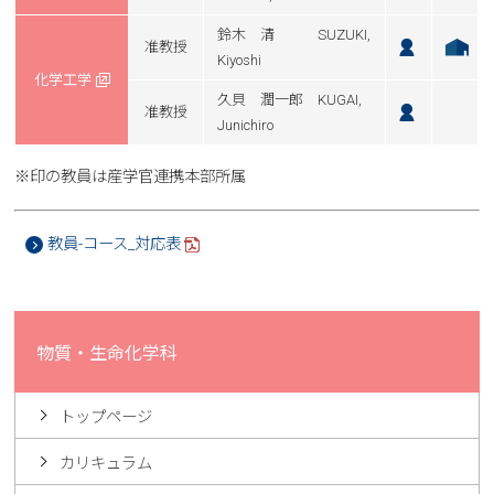
鈴木 清 SUZUKI,
准教授
Kiyoshi
化学工学
久貝 潤一郎 KUGAI,
准教授
Junichiro
※印の教員は産学官連携本部所属
教員-コース_対応表
物質・生命化学科
トップページ
カリキュラム