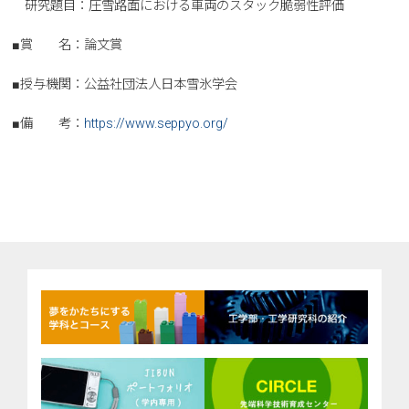
研究題目：圧雪路面における車両のスタック脆弱性評価
■賞 名：論文賞
■授与機関：公益社団法人日本雪氷学会
■備 考：
https://www.seppyo.org/