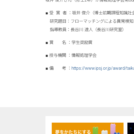
坂井 俊介さん（修士2年）が情報処理学会第8
■ 受 賞 者 ：坂井 俊介（博士前期課程知識
研究題目：フローマッチングによる異常検知
指導教員：長谷川 達人（長谷川研究室）
■ 賞 名 ：学生奨励賞
■ 授与機関 ：情報処理学会
■ 備 考 ：
https://www.ipsj.or.jp/award/taik