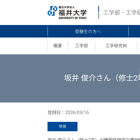
受験生の方へ
概要
工学部
工学研究科
坂井 俊介さん（修士
登録日：
2026/03/16
受賞