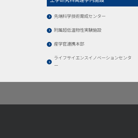
工学研究科関連学内施設
先端科学技術育成センター
附属超低温物性実験施設
産学官連携本部
ライフサイエンスイノベーションセンタ
ー