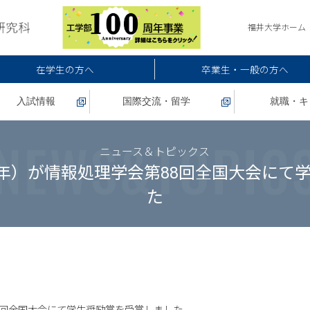
福井大学ホーム
在学生の方へ
卒業生・一般の方へ
入試情報
国際交流・留学
就職・キ
ニュース＆トピックス
2年）が情報処理学会第88回全国大会にて
た