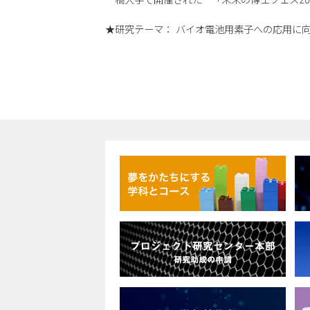
一橋大学で開催された 「未来の博士フェス2
★研究テーマ： バイオ電池用素子への応用に