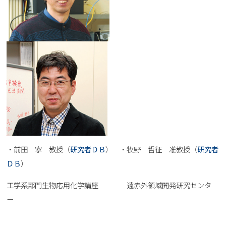
・前田 寧 教授（
研究者ＤＢ
） ・牧野 哲征 准教授（
研究者
ＤＢ
）
工学系部門生物応用化学講座 遠赤外領域開発研究センタ
ー