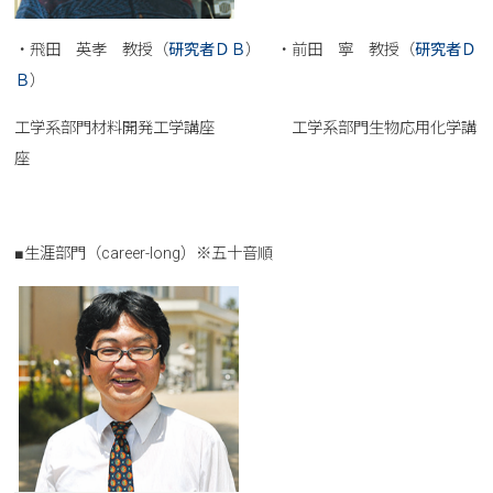
・飛田 英孝 教授（
研究者ＤＢ
） ・前田 寧 教授（
研究者Ｄ
Ｂ
）
工学系部門材料開発工学講座 工学系部門生物応用化学講
座
■生涯部門（career-long）※五十音順