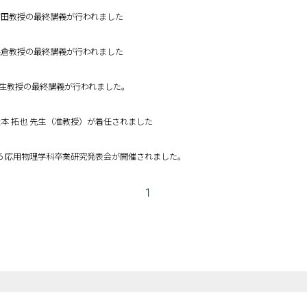
07 吉田教授の最終講義が行われました
07 保倉教授の最終講義が行われました
01葛生教授の最終講義が行われました。
01 松本 拓也 先生（准教授）が着任されました
25-26 応用物理学科卒業研究発表会が開催されました。
1