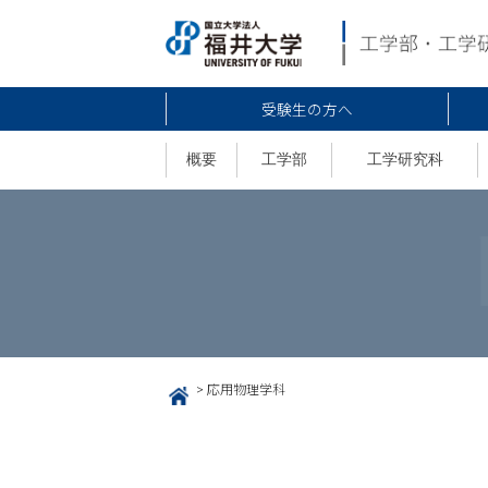
受験生の方へ
概要
工学部
工学研究科
>
応用物理学科
HOME