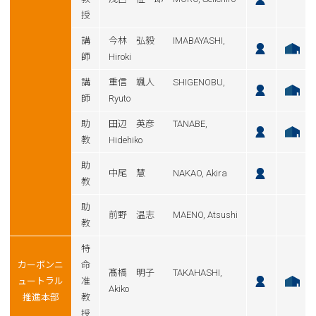
授
講
今林 弘毅 IMABAYASHI,
師
Hiroki
講
重信 颯人 SHIGENOBU,
師
Ryuto
助
田辺 英彦 TANABE,
教
Hidehiko
助
中尾 慧 NAKAO, Akira
教
助
前野 温志 MAENO, Atsushi
教
特
カーボンニ
命
髙橋 明子 TAKAHASHI,
ュートラル
准
Akiko
推進本部
教
授