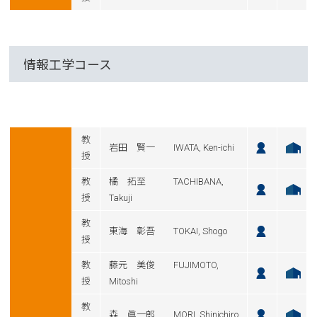
情報工学コース
教
岩田 賢一 IWATA, Ken-ichi
授
教
橘 拓至 TACHIBANA,
授
Takuji
教
東海 彰吾 TOKAI, Shogo
授
教
藤元 美俊 FUJIMOTO,
授
Mitoshi
教
森 眞一郎 MORI, Shinichiro