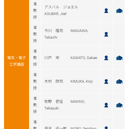
准
アスバル ジョエル
教
ASUBAR, Joel
授
准
今川 隆司 IMAGAWA,
教
Takashi
授
准
電気・電子
教
川戸 栄 KAWATO, Sakae
工学講座
授
准
教
木村 欣司 KIMURA, Kinji
授
准
牧野 哲征 MAKINO,
教
Takayuki
授
准
教
茂呂 征一郎 MORO, Seiichiro