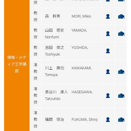
授
教
森 幹男 MORI, Mikio
授
教
山田 徳史 YAMADA,
授
Norifumi
教
吉田 俊之 YOSHIDA,
授
Toshiyuki
情報・メデ
ィア工学講
准
川上 朋也 KAWAKAMI,
座
教
Tomoya
授
准
長谷川 達人 HASEGAWA,
教
Tatsuhito
授
准
教
福間 慎治 FUKUMA, Shinji
授