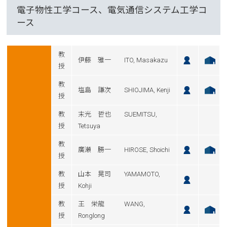
電子物性工学コース、電気通信システム工学コ
ース
教
伊藤 雅一 ITO, Masakazu
授
教
塩島 謙次 SHIOJIMA, Kenji
授
教
末光 哲也 SUEMITSU,
授
Tetsuya
教
廣瀬 勝一 HIROSE, Shoichi
授
教
山本 晃司 YAMAMOTO,
授
Kohji
教
王 栄龍 WANG,
授
Ronglong