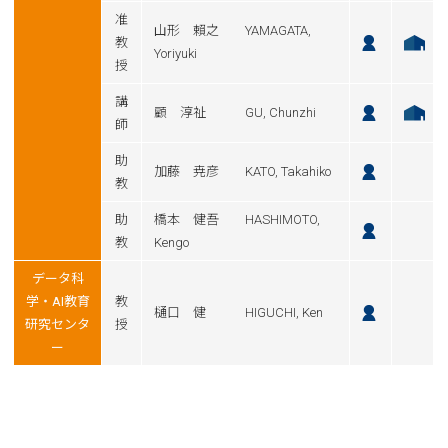
准
山形 賴之 YAMAGATA,
教
Yoriyuki
授
講
顧 淳祉 GU, Chunzhi
師
助
加藤 尭彦 KATO, Takahiko
教
助
橋本 健吾 HASHIMOTO,
教
Kengo
データ科
学・AI教育
教
樋口 健 HIGUCHI, Ken
研究センタ
授
ー