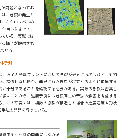
が問題となってお
には、き裂の発生と
は、ミクロレベルの
ーションによって、
みている。実験では
する様子が観察され
れている。
合体予測
、原子力発電プラントにおいてき裂が発見されても必ずしも補
い。補修しない場合、発見されたき裂が将来どのように進展する
度が十分であることを確認する必要がある。実際のき裂は密集し
が多いことから、進展予測にはき裂同士の干渉の影響を考慮する
る。この研究では、複数のき裂が接近した場合の進展速度や形状
る手法の開発を行っている。
機能をもつ材料の開発につながる