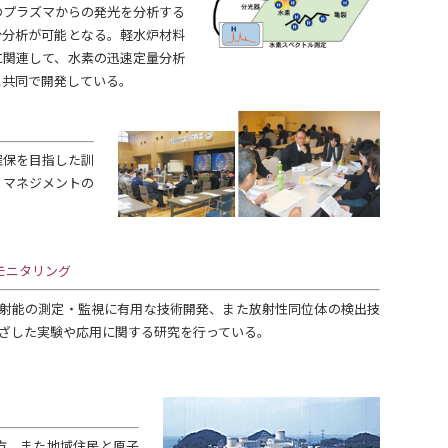
のプラズマからの発光を分析する
分分析が可能となる。軽水炉材料
に関連して、水素の迅速定量分析
と共同で開発している。
保を目指した訓
・マネジメントの
モニタリング
射能の測定・監視に有用な技術開発、また放射性同位体の検出技
ざした実験や応用に関する研究を行っている。
方、また地域住民と原子