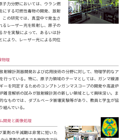
原子力分野においては、ウラン燃
能にする可燃性毒物の開発、放射
。この研究では、真空中で発生さ
れるレーザー光を照射し、原子の
るかを実験によって、あるいは計
とにより、レーザー光による同位
線物理
放射線計測器開発および応用技術の分野に対して、物理学的なア
を行っている。特に、原子力領域のテーマとしては、ガンマ線源
ギーを同定するためのコンプトンガンマスコープの開発や高速炉
炉雑音解析の試みが放射線計測の新しい領域として興味深い。ま
的なものでは、ダブルベータ崩壊実験等があり、教員と学生が協
り組んでいる。
ム開発と画像処理
グ薬剤の半減期は非常に短いた
造から薬剤合成までを施設内で行