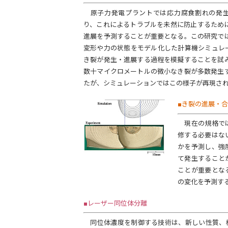
原子力発電プラントでは応力腐食割れの発生
り、これによるトラブルを未然に防止するため
進展を予測することが重要となる。この研究で
変形や力の状態をモデル化した計算機シミュレ
き裂が発生・進展する過程を模擬することを試
数十マイクロメートルの微小なき裂が多数発生
たが、シミュレーションではこの様子が再現さ
■き裂の進展・
現在の規格では
修する必要はな
かを予測し、強
て発生すること
ことが重要とな
の変化を予測す
■レーザー同位体分離
同位体濃度を制御する技術は、新しい性質、