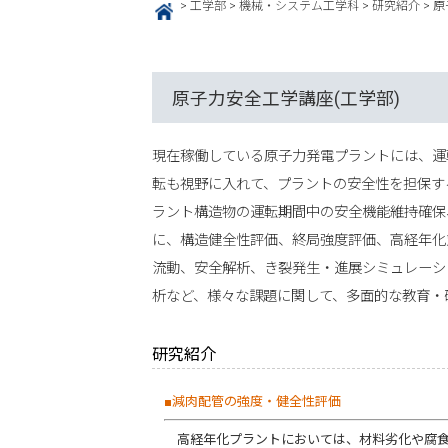
>
工学部
>
機械・システム工学科
>
研究紹介
>
原
HOME
原子力安全工学講座(工学部)
現在稼働している原子力発電プラントには、運
転も視野に入れて、プラントの安全性を担保す
ラント構造物の運転期間中の安全機能維持確保
に、構造健全性評価、終局強度評価、高経年化
流動、安全解析、き裂発生・進展シミュレーシ
析など、様々な課題に関して、多面的な教育・
研究紹介
■減肉配管の強度・健全性評価
高経年化プラントにおいては、材料劣化や腐食