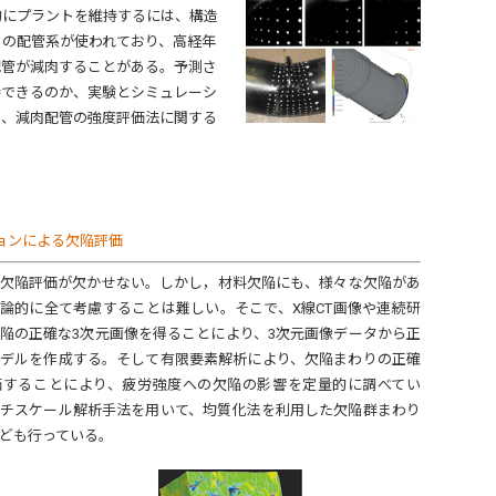
的にプラントを維持するには、構造
くの配管系が使われており、高経年
配管が減肉することがある。予測さ
持できるのか、実験とシミュレーシ
り、減肉配管の強度評価法に関する
ョンによる欠陥評価
欠陥評価が欠かせない。しかし，材料欠陥にも、様々な欠陥があ
論的に全て考慮することは難しい。そこで、X線CT画像や連続研
陥の正確な3次元画像を得ることにより、3次元画像データから正
デルを作成する。そして有限要素解析により、欠陥まわりの正確
価することにより、疲労強度への欠陥の影響を定量的に調べてい
チスケール解析手法を用いて、均質化法を利用した欠陥群まわり
ども行っている。