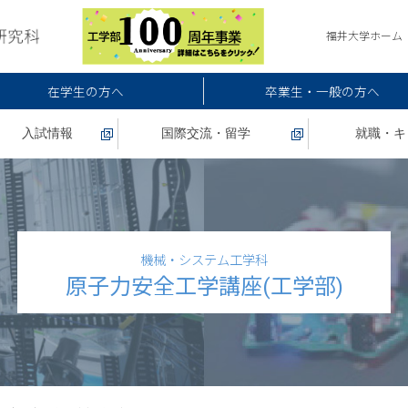
福井大学ホーム
在学生の方へ
卒業生・一般の方へ
入試情報
国際交流・留学
就職・キ
機械・システム工学科
原子力安全工学講座(工学部)