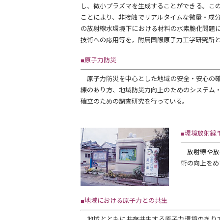
し、微小プラズマを生成することができる。こ
ことにより、非接触でリアルタイムな微量・成
の放射線水環境下における材料の水素脆化問題
技術への応用等を，附属国際原子力工学研究所
■原子力防災
原子力防災を中心とした地域の安全・安心の確
練のあり方、地域防災力向上のためのシステム
確立のための調査研究を行っている。
■環境放射線
放射線や放
術の向上をめ
■地域における原子力との共生
地域とともに共存共生する原子力環境のあり