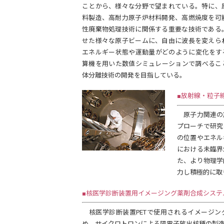
ことから、様々な分野で望まれている。特に、
料製造、高耐力原子炉材料開発、高燃焼度を可
性廃棄物処理技術に関係する重要な技術である
せた様々な原子ビームに、自由に波長を変えら
エネルギー状態や運動量がどのように変化をす
算機を用いた数値シミュレーションで調べるこ
体分離技術の開発を目指している。
■放射線・粒子
原子力関連の
プローチで研究
の位置やエネル
における未臨界
た、より物理学
力し積極的に取
■核医学診断装置用イメージング薬剤合成システ
核医学診断装置PETで使用されるイメージン
め、サイクロトロンによる陽電子放出核種の製