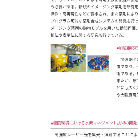
う必要がある。新規のイメージング薬剤を研究
操作・高再現性などが要求され、また薬剤によ
プログラム可能な薬剤合成システムの開発を行
メージング薬剤の動物モデルを用いた動態評価、
析法や表示法に関する研究も行っている。
■加速器応
加速器とは
置であり、
術である。
来たが、原
どにも広く
や大強度陽
■極限環境における水素マネジメント技術の開発
高強度レーザー光を集光・照射することによ