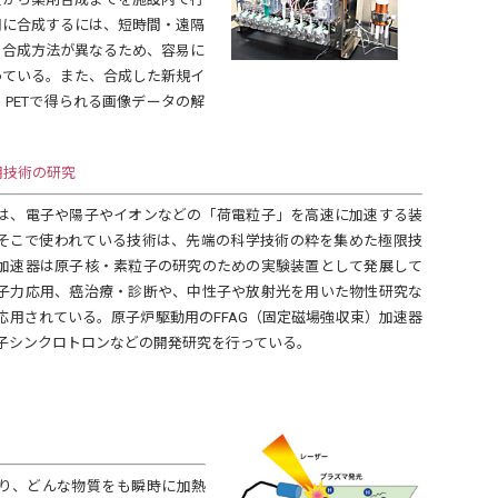
用に合成するには、短時間・遠隔
り合成方法が異なるため、容易に
っている。また、合成した新規イ
PETで得られる画像データの解
用技術の研究
、電子や陽子やイオンなどの「荷電粒子」を高速に加速する装
そこで使われている技術は、先端の科学技術の粋を集めた極限技
加速器は原子核・素粒子の研究のための実験装置として発展して
子力応用、癌治療・診断や、中性子や放射光を用いた物性研究な
応用されている。原子炉駆動用のFFAG（固定磁場強収束）加速器
子シンクロトロンなどの開発研究を行っている。
り、どんな物質をも瞬時に加熱