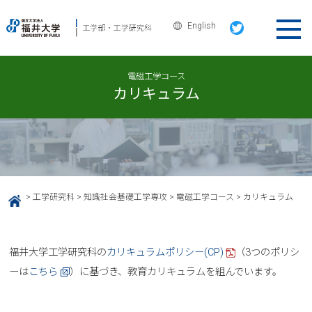
English
電磁工学コース
カリキュラム
>
工学研究科
>
知識社会基礎工学専攻
>
電磁工学コース
>
カリキュラム
HOME
福井大学工学研究科の
カリキュラムポリシー(CP)
（3つのポリシ
ーは
こちら
）に基づき、教育カリキュラムを組んでいます。