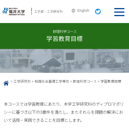
English
数理科学コース
学習教育目標
>
工学研究科
>
知識社会基礎工学専攻
>
数理科学コース
>
学習教育目標
HOME
本コースでは学習教育にあたり、本学工学研究科のディプロマポリ
シーに基づき以下の3要件を満たし、またそれらを課題の解決にお
いて活用・実践できることを目標とします。