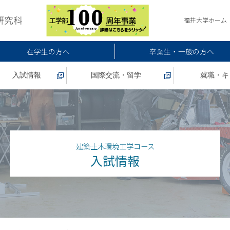
福井大学ホーム
在学生の方へ
卒業生・一般の方へ
入試情報
国際交流・留学
就職・キ
建築土木環境工学コース
入試情報