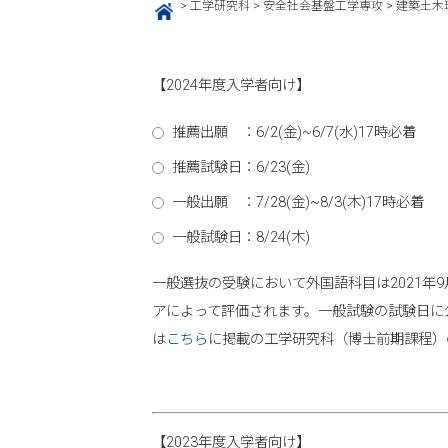
>
工学研究科
>
安全社会基盤工学専攻
>
建築土木
HOME
【2024年度入学者向け】
推薦出願 ：6/2(金)~6/7(水)17時必着
推薦試験日：6/23(金)
一般出願 ：7/28(金)~8/3(木)17時必着
一般試験日：8/24(木)
一般選抜の受験において外国語科目は2021年9月
アによって評価されます。一般試験の試験日に
は
こちら
に掲載の工学研究科（博士前期課程）
【2023年度入学者向け】