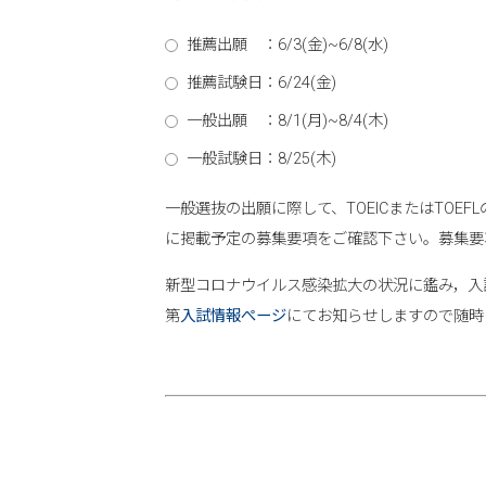
推薦出願 ：6/3(金)~6/8(水)
推薦試験日：6/24(金)
一般出願 ：8/1(月)~8/4(木)
一般試験日：8/25(木)
一般選抜の出願に際して、TOEICまたはTOE
に掲載予定の募集要項をご確認下さい。募集要
新型コロナウイルス感染拡大の状況に鑑み，入
第
入試情報ぺージ
にてお知らせしますので随時