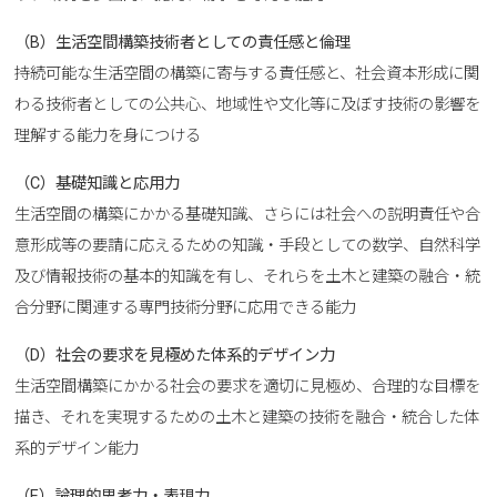
（B）生活空間構築技術者としての責任感と倫理
持続可能な生活空間の構築に寄与する責任感と、社会資本形成に関
わる技術者としての公共心、地域性や文化等に及ぼす技術の影響を
理解する能力を身につける
（C）基礎知識と応用力
生活空間の構築にかかる基礎知識、さらには社会への説明責任や合
意形成等の要請に応えるための知識・手段としての数学、自然科学
及び情報技術の基本的知識を有し、それらを土木と建築の融合・統
合分野に関連する専門技術分野に応用できる能力
（D）社会の要求を見極めた体系的デザイン力
生活空間構築にかかる社会の要求を適切に見極め、合理的な目標を
描き、それを実現するための土木と建築の技術を融合・統合した体
系的デザイン能力
（E）論理的思考力・表現力