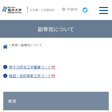
English
副専攻について
>
教育
>
副専攻について
HOME
原子力安全工学基礎コース
経営・技術革新工学コース
教育