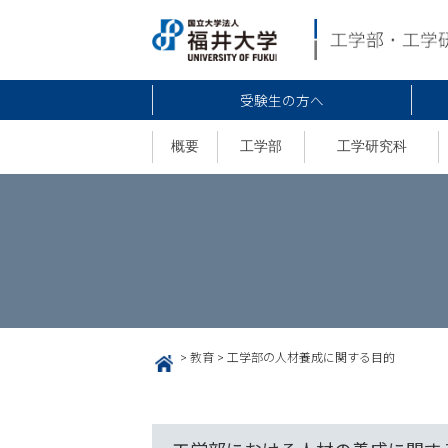
受験生の方へ
概要
工学部
工学研究科
>
教育
>
工学部の人材養成に関する目的
HOME