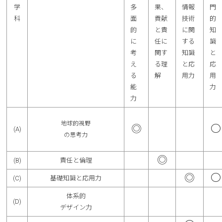
学
多
果、
情報
門
科
面
貢献
技術
的
的
と責
に関
知
に
任に
する
識
考
関す
知識
と
え
る理
と応
応
る
解
用力
用
能
力
力
地球的視野
◎
〇
(A)
の思考力
◎
(B)
責任と倫理
◎
〇
(C)
基礎知識と応用力
体系的
(D)
デザイン力