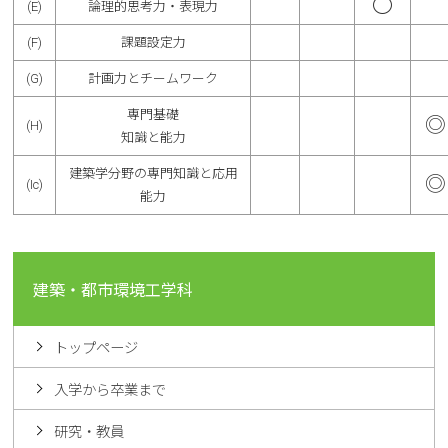
〇
(E)
論理的思考力・表現力
(F)
課題設定力
(G)
計画力とチームワーク
専門基礎
◎
(H)
知識と能力
建築学分野の専門知識と応用
◎
(Ic)
能力
建築・都市環境工学科
トップページ
入学から卒業まで
研究・教員