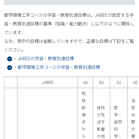
都市環境工学コースの学習・教育到達目標は，JABEEが設定する学
習・教育到達目標の基準（知識・能力観点）に以下のように関係し
ています．
なお、表中の目標は省略していますので、正確な目標は下記をご覧
ください。
・JABEEの学習・教育到達目標
・都市環境工学コースの学習・教育到達目標
JABEE
(a)
(b)
(c)
(d)
地
球
当
的
技術
数
該
視
が及
学・
分
点
ぼす
自然
野
か
影響
科
の
ら
や効
学・
専