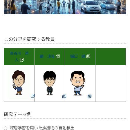
この分野を研究する教員
長谷川 達
顧 淳祉
樋口 健
人
研究テーマ例
深層学習を用いた漁獲物の自動検出