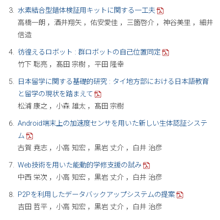
水素結合型錯体検証用キットに関する一工夫
高橋一朗 ，酒井翔矢 ，佑安愛佳 ，三箇啓介 ，神谷美里 ，細井
信造
彷徨えるロボット : 群ロボットの自己位置同定
竹下 聡亮 ，髙田 宗樹 ，平田 隆幸
日本留学に関する基礎的研究 : タイ地方部における日本語教育
と留学の現状を踏まえて
松浦 康之 ，小森 雄太 ，髙田 宗樹
Android端末上の加速度センサを用いた新しい生体認証システ
ム
古賀 尭志 ，小高 知宏 ，黒岩 丈介 ，白井 治彦
Web技術を用いた能動的学修支援の試み
中西 栄次 ，小高 知宏 ，黒岩 丈介 ，白井 治彦
P2Pを利用したデータバックアップシステムの提案
吉田 哲平 ，小高 知宏 ，黒岩 丈介 ，白井 治彦