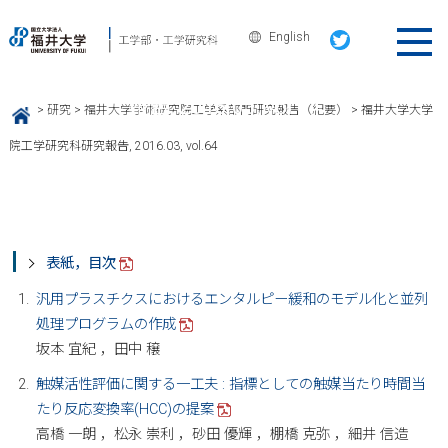
English
福井大学大学院工学研究科研究
報告, 2016.03, vol.64
>
研究
>
福井大学学術研究院工学系部門研究報告（紀要）
>
福井大学大学
HOME
院工学研究科研究報告, 2016.03, vol.64
表紙，目次
汎用プラスチクスにおけるエンタルピー緩和のモデル化と並列
処理プログラムの作成
坂本 宜紀 ，田中 穣
触媒活性評価に関する一工夫 : 指標としての触媒当たり時間当
たり反応変換率(HCC)の提案
高橋 一朗 ，松永 崇利 ，砂田 優輝 ，棚橋 克弥 ，細井 信造