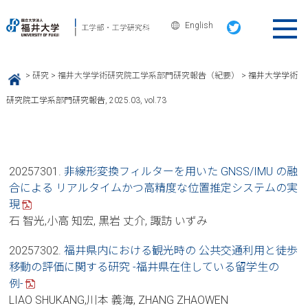
English
>
研究
>
福井大学学術研究院工学系部門研究報告（紀要）
>
福井大学学術
HOME
研究院工学系部門研究報告, 2025.03, vol.73
20257301.
非線形変換フィルターを用いた GNSS/IMU の融
合による リアルタイムかつ高精度な位置推定システムの実
現
石 智光,小高 知宏, 黒岩 丈介, 諏訪 いずみ
20257302.
福井県内における観光時の 公共交通利用と徒歩
移動の評価に関する研究 -福井県在住している留学生の
例-
LIAO SHUKANG,川本 義海, ZHANG ZHAOWEN