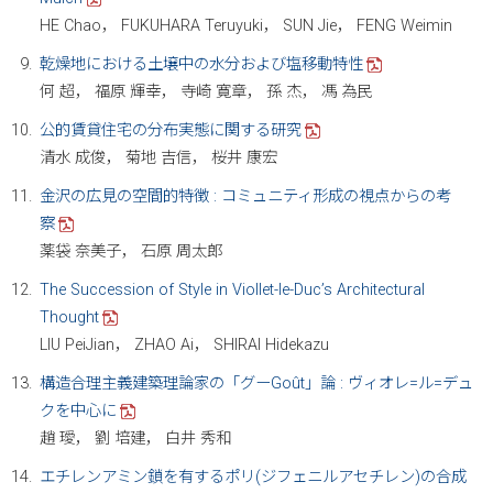
HE Chao， FUKUHARA Teruyuki， SUN Jie， FENG Weimin
乾燥地における土壌中の水分および塩移動特性
何 超， 福原 輝幸， 寺崎 寛章， 孫 杰， 馮 為民
公的賃貸住宅の分布実態に関する研究
清水 成俊， 菊地 吉信， 桜井 康宏
金沢の広見の空間的特徴 : コミュニティ形成の視点からの考
察
薬袋 奈美子， 石原 周太郎
The Succession of Style in Viollet-le-Duc’s Architectural
Thought
LIU PeiJian， ZHAO Ai， SHIRAI Hidekazu
構造合理主義建築理論家の「グーGoût」論 : ヴィオレ=ル=デュ
クを中心に
趙 璦， 劉 培建， 白井 秀和
エチレンアミン鎖を有するポリ(ジフェニルアセチレン)の合成