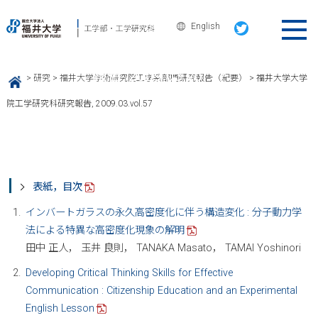
English
福井大学大学院工学研究科研究
報告, 2009.03.vol.57
>
研究
>
福井大学学術研究院工学系部門研究報告（紀要）
>
福井大学大学
HOME
院工学研究科研究報告, 2009.03.vol.57
表紙，目次
インバートガラスの永久高密度化に伴う構造変化 : 分子動力学
法による特異な高密度化現象の解明
田中 正人， 玉井 良則， TANAKA Masato， TAMAI Yoshinori
Developing Critical Thinking Skills for Effective
Communication : Citizenship Education and an Experimental
English Lesson