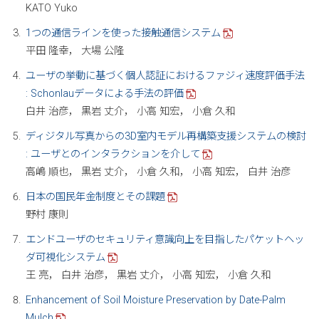
KATO Yuko
1つの通信ラインを使った接触通信システム
平田 隆幸， 大場 公隆
ユーザの挙動に基づく個人認証におけるファジィ速度評価手法
: Schonlauデータによる手法の評価
白井 治彦， 黒岩 丈介， 小高 知宏， 小倉 久和
ディジタル写真からの3D室内モデル再構築支援システムの検討
: ユーザとのインタラクションを介して
高嶋 順也， 黒岩 丈介， 小倉 久和， 小高 知宏， 白井 治彦
日本の国民年金制度とその課題
野村 康則
エンドユーザのセキュリティ意識向上を目指したパケットヘッ
ダ可視化システム
王 亮， 白井 治彦， 黒岩 丈介， 小高 知宏， 小倉 久和
Enhancement of Soil Moisture Preservation by Date-Palm
Mulch