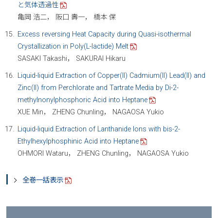
と気体透過性
亀岡 浩二， 阪口 壽一， 橋本 保
Excess reversing Heat Capacity during Quasi-isothermal
Crystallization in Poly(L-lactide) Melt
SASAKI Takashi， SAKURAI Hikaru
Liquid-liquid Extraction of Copper(II) Cadmium(II) Lead(II) and
Zinc(II) from Perchlorate and Tartrate Media by Di-2-
methylnonylphosphoric Acid into Heptane
XUE Min， ZHENG Chunling， NAGAOSA Yukio
Liquid-liquid Extraction of Lanthanide Ions with bis-2-
Ethylhexylphosphinic Acid into Heptane
OHMORI Wataru， ZHENG Chunling， NAGAOSA Yukio
全巻一括表示