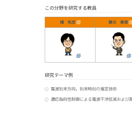
この分野を研究する教員
橘 拓至
藤元 美俊
研究テーマ例
電波到来方向，到来時刻の推定技術
適応指向性制御による電波干渉低減および